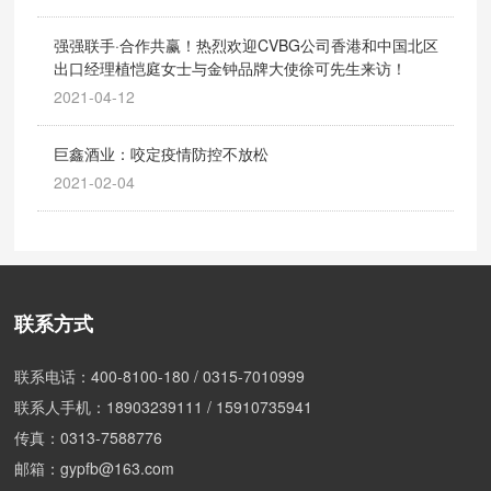
强强联手·合作共赢！热烈欢迎CVBG公司香港和中国北区
出口经理植恺庭女士与金钟品牌大使徐可先生来访！
2021-04-12
巨鑫酒业：咬定疫情防控不放松
2021-02-04
联系方式
联系电话：
400-8100-180
/
0315-7010999
联系人手机：
18903239111
/
15910735941
传真：0313-7588776
邮箱：
gypfb@163.com