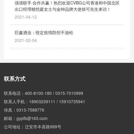
强强联手·合作共赢！热烈欢迎CVBG公司香港和中国北区
出口经理植恺庭女士与金钟品牌大使徐可先生来访！
2021-04-12
巨鑫酒业：咬定疫情防控不放松
2021-02-04
联系方式
联系电话：
400-8100-180
/
0315-7010999
联系人手机：
18903239111
/
15910735941
传真：0313-7588776
邮箱：
gypfb@163.com
公司地址：迁安市丰喜路999号