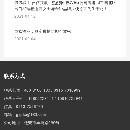
强强联手·合作共赢！热烈欢迎CVBG公司香港和中国北区
出口经理植恺庭女士与金钟品牌大使徐可先生来访！
2021-04-12
巨鑫酒业：咬定疫情防控不放松
2021-02-04
联系方式
联系电话：
400-8100-180
/
0315-7010999
联系人手机：
18903239111
/
15910735941
传真：0313-7588776
邮箱：
gypfb@163.com
公司地址：迁安市丰喜路999号