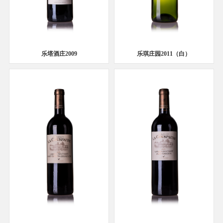
乐塔酒庄2009
乐琪庄园2011（白）