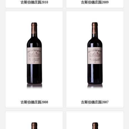
古斯伯德庄园2010
古斯伯德庄园2009
古斯伯德庄园2008
古斯伯德庄园2007