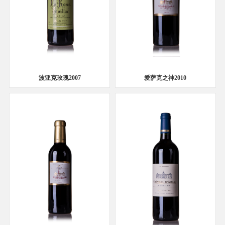
波亚克玫瑰2007
爱萨克之神2010